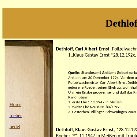
Dethlo
Dethloff, Carl Albert Ernst
, Polizeiwach
1.
.Klaus Gustav Ernst *28.12.192x,
Quelle: Standesamt Anklam: Geburtsurku
Anklam, am 30.Dezember 192x. Vor dem un
Polizeiwachmeister Carl Albert Ernst Dethl
geborene Roeber, seiner Ehefrau, wohnhaf
Uhr ein Knabe geboren sei und daß das Ki
Randnotizen:
1. erste Ehe 1.11.1947 in Meißen
Home
2. zweite Ehe Neuss Nr. 83/19xx
3. Gestorben: Villingen Schweningen 200x
roeber
hertel
Dethloff, Klaus Gustav Ernst
, *28.12.19
Boeber, °°1.11.1947 in Meißen mit
Trau