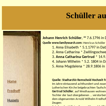
Schüller a
Johann Henrich Schüller
, °° 7.6.1796 i
Quelle www.familysearch.com:
Henricus Schöller
1. Anna Elisabeth * 5.1.1797 in D
2. Anna Catharina * Zwillingsschwe
3.
Anna Catharina Gertrud
* 14.9.
4. Johann Wilhelm * 5.2. 1804
in 
5. Anna Magdalena * 28.9.1806
in
Quelle: Stadtarchiv Remscheid Hochzeit F
Home
Im Jahre eintausend achthundert und zwa
Lutherischen Kirche beigebrachten Taufsch
Fredhoff
Gertrud Schüller
, auf Westhausen wohnend
Tochter der laut übergebenen ... verstorbe
dem obgenannten Arnold Wilhelm Fredhoff 
Hussels
Zeugen: